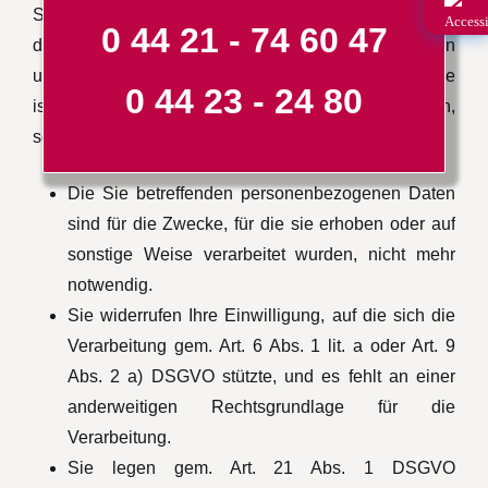
Sie können von dem Verantwortlichen verlangen, dass
0 44 21 - 74 60 47
die Sie betreffenden personenbezogenen Daten
unverzüglich gelöscht werden, und der Verantwortliche
0 44 23 - 24 80
ist verpflichtet, diese Daten unverzüglich zu löschen,
sofern einer der folgenden Gründe zutrifft:
Die Sie betreffenden personenbezogenen Daten
sind für die Zwecke, für die sie erhoben oder auf
sonstige Weise verarbeitet wurden, nicht mehr
notwendig.
Sie widerrufen Ihre Einwilligung, auf die sich die
Verarbeitung gem. Art. 6 Abs. 1 lit. a oder Art. 9
Abs. 2 a) DSGVO stützte, und es fehlt an einer
anderweitigen Rechtsgrundlage für die
Verarbeitung.
Sie legen gem. Art. 21 Abs. 1 DSGVO